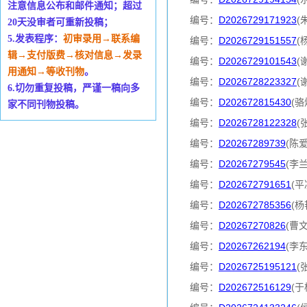
注意信息公布和邮件通知；超过
编号：
D2026729171923
(
20天没审者可重新投稿；
5.发表程序：
初审录用→联系编
编号：
D2026729151557
(
辑→支付版费→核对信息→发录
编号：
D2026729101543
(
用通知→等收刊物
。
编号：
D2026728223327
(
6.切勿重复投稿，严谨一稿向多
编号：
D202672815430
(骆
家不同刊物投稿。
编号：
D2026728122328
(
编号：
D20267289739
(陈
编号：
D20267279545
(李
编号：
D202672791651
(平
编号：
D202672785356
(杨
编号：
D20267270826
(曹
编号：
D20267262194
(李
编号：
D2026725195121
(
编号：
D202672516129
(于