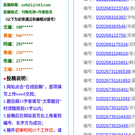
投稿邮箱：
zzfb21@163.com
编号：
D202683223745
(汤
投稿格式：刊物名称+作者姓名
编号：
D20268316382
(许
（以下为初审通过和编辑对接号）
编号：
D20268383546
(孙
文编：
180*
*
***
编号：
D20268122756
(邓
景编：
946
***
*
*
阿编：293
*
***
*
编号：
D202681175316
(邓
詹编：
226
*
****
编号：
D202681104610
(张
佟编：
257
*
*
***
编号：
D202681103451
(韩
王编：133
*
**
*
*
编号：
D2026731185538
(
●
投稿说明：
编号：
D2026731161852
(
1.
网站点击
“
在线投稿
”
，逐项填
编号：
D202673016401
(鞠
写上传
word
文档；
编号：
D2026730111042
(
2.
题目超
15
字者填写
“
文章题目
”
编号：
D202673011025
(许
时
须精简到
15
字以内；
3.
投稿后在网站首页右上角看到
编号：
D2026730104430
(
编号、名字方为成功；
编号：
D202673010449
(闫
4.
稿件
初审时间
15个工作日
，请
编号：
D2026729194154
(