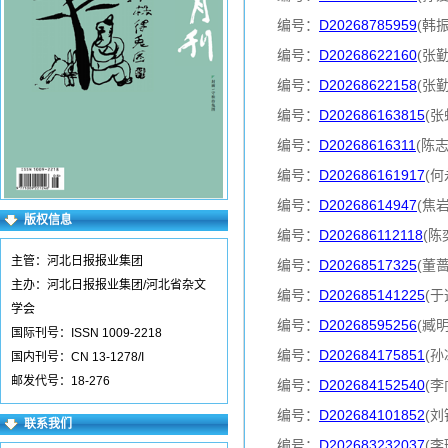
编号：
D20268785959
(韩
编号：
D20268622160
(张
编号：
D20268622158
(张
编号：
D202686163815
(张
编号：
D20268616311
(陈
编号：
D202686161917
(何
编号：
D20268614947
(焦
版权信息
编号：
D202686112118
(陈
主管：河北日报报业集团
编号：
D20268517325
(董
主办：河北日报报业集团/河北省杂文
编号：
D202685141225
(于
学会
编号：
D20268595256
(臧
国际刊号：ISSN 1009-2218
编号：
D202684175851
(孙
国内刊号：CN 13-1278/I
邮发代号：18-276
编号：
D202684152540
(李
编号：
D202684101852
(刘
联系我们
编号：
D202683232037
(李