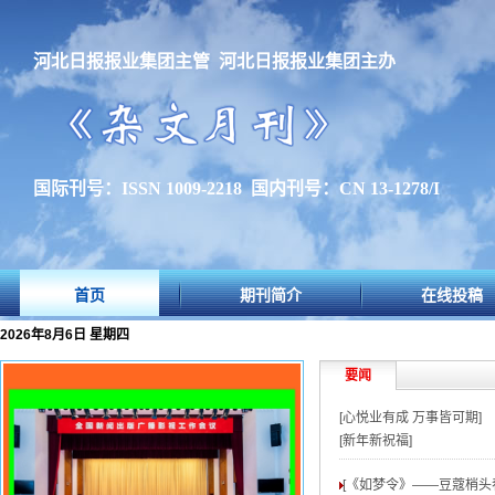
河北日报报业集团主管 河北日报报业集团主办
国际刊号：ISSN 1009-2218 国内刊号：CN 13-1278/I
首页
期刊简介
在线投稿
2026年8月6日 星期四
要闻
[心悦业有成 万事皆可期]
[新年新祝福]
[《如梦令》——豆蔻梢头