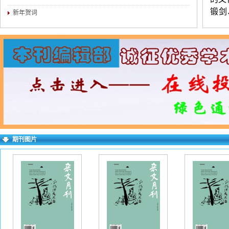
锻剑
新年贺词
书、
中国
库等
发表
岗位
晰，
（3
附简
期刊图片
历、
话）
多投
（不
要求
wo