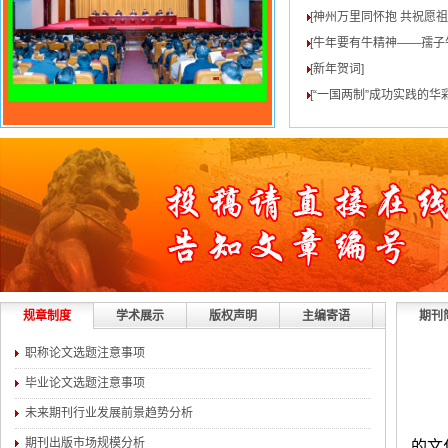
[神州万里同怀抱 共祝愿
[牛年要有牛精神——孺子
[新年贺词
]
[“一国两制”成功实践的华
规章制度
学术展示
版权声明
主编寄语
期刊
职称论文选题注意事项
毕业论文选题注意事项
未来期刊行业发展前景趋势分析
期刊出版市场规模分析
的文