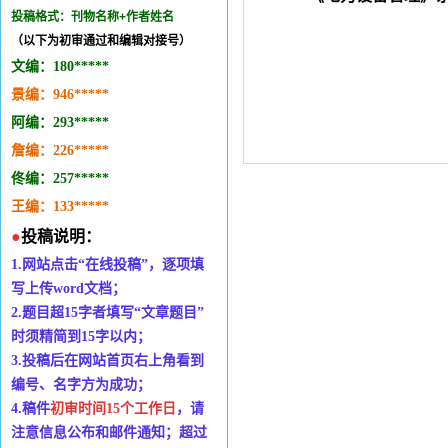
投稿格式：刊物名称+作者姓名
（以下为初审通过和编辑对接号）
文编：
180*
*
***
景编：
946
***
*
*
阿编：293
*
***
*
詹编：
226
*
****
佟编：
257
*
*
***
王编：133
*
**
*
*
●
投稿说明：
1.
网站点击
“
在线投稿
”
，逐项填
写上传
word
文档；
2.
题目超
15
字者填写
“
文章题目
”
时
须精简到
15
字以内；
3.
投稿后在网站首页右上角看到
编号、名字方为成功；
4.
稿件
初审时间
15个工作日
，请
注意信息公布和邮件通知；超过