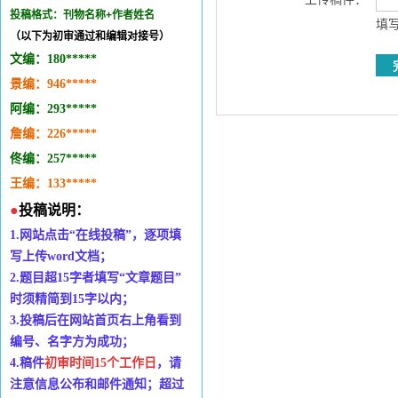
投稿格式：刊物名称+作者姓名
填写
（以下为初审通过和编辑对接号）
文编：
180*
*
***
景编：
946
***
*
*
阿编：293
*
***
*
詹编：
226
*
****
佟编：
257
*
*
***
王编：133
*
**
*
*
●
投稿说明：
1.
网站点击
“
在线投稿
”
，逐项填
写上传
word
文档；
2.
题目超
15
字者填写
“
文章题目
”
时
须精简到
15
字以内；
3.
投稿后在网站首页右上角看到
编号、名字方为成功；
4.
稿件
初审时间
15个工作日
，请
注意信息公布和邮件通知；超过