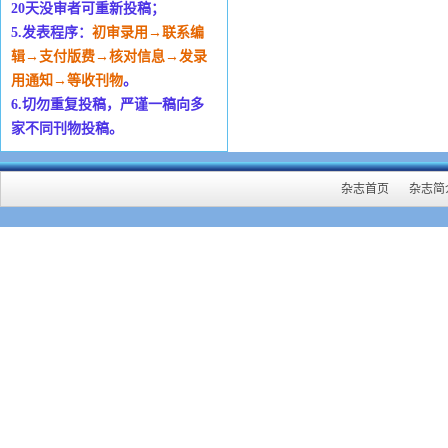
20天没审者可重新投稿；
5.发表程序：
初审录用→联系编
辑→支付版费→核对信息→发录
用通知→等收刊物
。
6.切勿重复投稿，严谨一稿向多
家不同刊物投稿。
杂志首页
杂志简